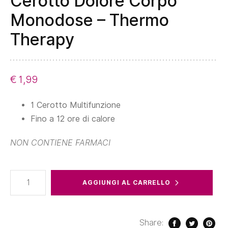
Cerotto Dolore Corpo
-
Monodose – Thermo
Thermo
Therapy
Therapy
quantità
€
1,99
1 Cerotto Multifunzione
Fino a 12 ore di calore
NON CONTIENE FARMACI
Cerotto
AGGIUNGI AL CARRELLO
Dolore
Corpo
Monodose
Share: