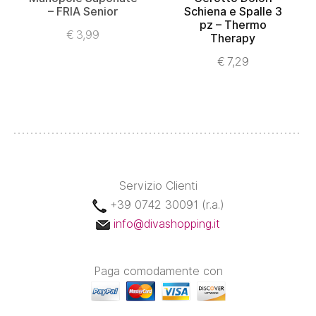
– FRIA Senior
Schiena e Spalle 3
AGGIUNGI AL
pz – Thermo
LEGGI TUTTO
CARRELLO
€
3,99
Therapy
€
7,29
Servizio Clienti
+39 0742 30091 (r.a.)
info@divashopping.it
Paga comodamente con