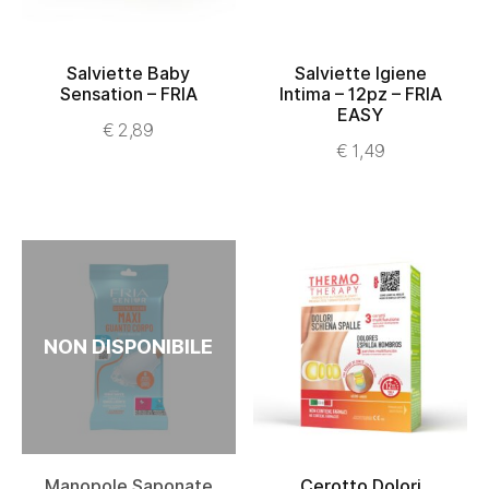
Salviette Baby
Salviette Igiene
Sensation – FRIA
Intima – 12pz – FRIA
AGGIUNGI AL
EASY
CARRELLO
SCEGLI
€
2,89
€
1,49
NON DISPONIBILE
Manopole Saponate
Cerotto Dolori